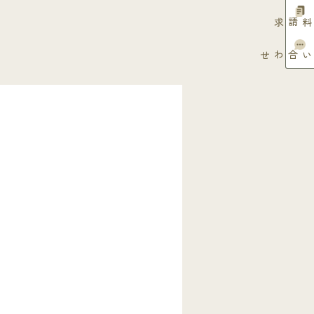
小堀建設が選ばれる理由
トピックス
資料請求
モデルハウス
ブログ
お問い合わせ
イベント情報
よくある質問
住宅展示場・ご相談店舗
採用情報
個人情報保護方針