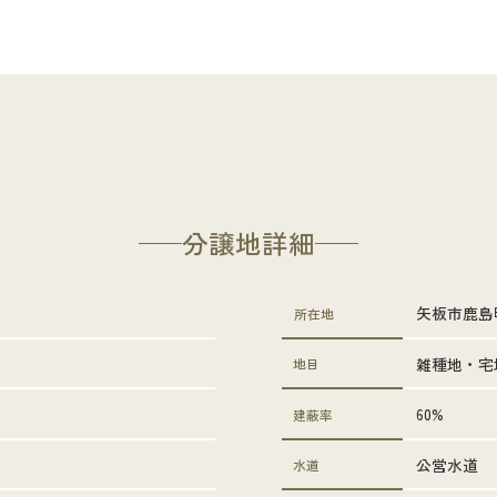
分譲地詳細
矢板市鹿島町
所在地
雑種地・宅
地目
60%
建蔽率
公営水道
水道