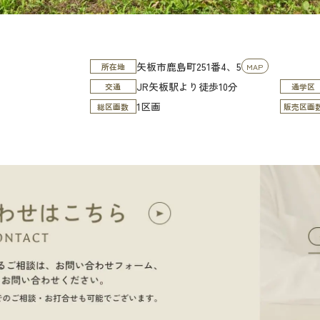
矢板市鹿島町251番4、5
所在地
MAP
JR矢板駅より徒歩10分
交通
通学区
1区画
総区画数
販売区画